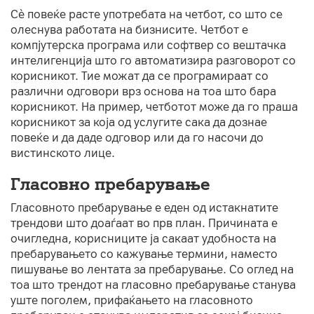
Сè повеќе расте употребата на четбот, со што се
олеснува работата на бизнисите. Четбот е
компјутерска програма или софтвер со вештачка
интелигенција што го автоматизира разговорот со
корисникот. Тие можат да се програмираат со
различни одговори врз основа на тоа што бара
корисникот. На пример, четботот може да го праша
корисникот за која од услугите сака да дознае
повеќе и да даде одговор или да го насочи до
вистинското лице.
Гласовно пребарување
Гласовното пребарување е еден од истакнатите
трендови што доаѓаат во прв план. Причината е
очигледна, корисниците ја сакаат удобноста на
пребарувањето со кажување термини, наместо
пишување во лентата за пребарување. Со оглед на
тоа што трендот на гласовно пребарување станува
уште поголем, прифаќањето на гласовното