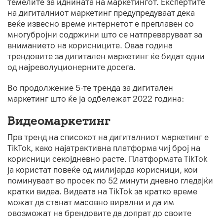
темелите за иднината на маркетингот. Експертите
на дигиталниот маркетинг предупредуваат дека
веќе извесно време интернетот е преплавен со
многубројни содржини што се натпреваруваат за
вниманието на корисниците. Оваа година
трендовите за дигитален маркетинг ќе бидат едни
од најреволуционерните досега.
Во продолжение 5-те тренда за дигитален
маркетинг што ќе ја одбележат 2022 година:
Видеомаркетинг
Прв тренд на списокот на дигиталниот маркетинг е
TikTok, како најатрактивна платформа чиј број на
корисници секојдневно расте. Платформата TikTok
ја користат повеќе од милијарда корисници, кои
поминуваат во просек по 52 минути дневно гледајќи
кратки видеа. Видеата на TikTok за кратко време
можат да станат масовно вирални и да им
овозможат на брендовите да допрат до своите