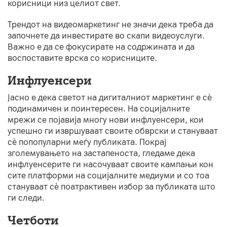
корисници низ целиот свет.
Трендот на видеомаркетинг не значи дека треба да
започнете да инвестирате во скапи видеоуслуги.
Важно е да се фокусирате на содржината и да
воспоставите врска со корисниците.
Инфлуенсери
Јасно е дека светот на дигиталниот маркетинг е сè
подинамичен и поинтересен. На социјалните
мрежи се појавија многу нови инфлуенсери, кои
успешно ги извршуваат своите обврски и стануваат
сè попопуларни меѓу публиката. Покрај
зголемувањето на застапеноста, гледаме дека
инфлуенсерите ги насочуваат своите кампањи кон
сите платформи на социјалните медиуми и со тоа
стануваат сè поатрактивен избор за публиката што
ги следи.
Четботи