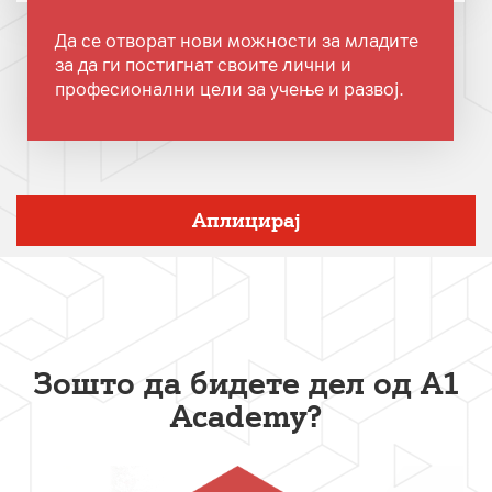
Да се отворат нови можности за младите
за да ги постигнат своите лични и
професионални цели за учење и развој.
Аплицирај
Зошто да бидете дел
од А1
Academy?