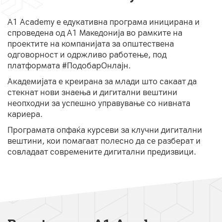
A1 Academy е едукативна програма иницирана и
спроведена од А1 Македонија во рамките на
проектите на компанијата за општествена
одговорност и одржливо работење, под
платформата #ПодобарОнлајн.
Академијата е креирана за млади што сакаат да
стекнат нови знаења и дигитални вештини
неопходни за успешно управување со нивната
кариера.
Програмата опфаќа курсеви за клучни дигитални
вештини, кои помагаат полесно да се разберат и
совладаат современите дигитални предизвици.