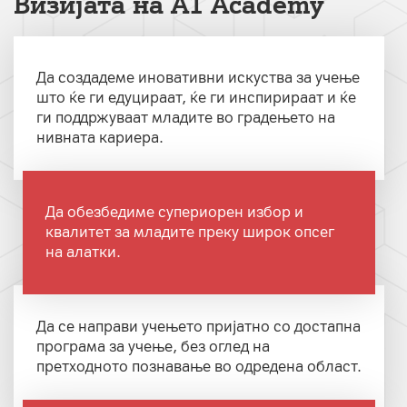
Визијата на А1 Аcademy
Да создадеме иновативни искуства за учење
што ќе ги едуцираат, ќе ги инспирираат и ќе
ги поддржуваат младите во градењето на
нивната кариера.
Да обезбедиме супериорен избор и
квалитет за младите преку широк опсег
на алатки.
Да се направи учењето пријатно со достапна
програма за учење, без оглед на
претходното познавање во одредена област.